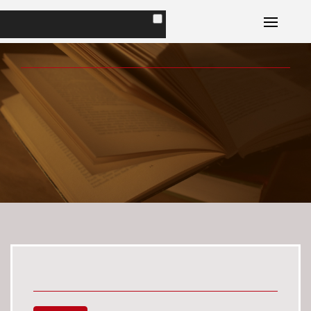
Accueil
Portrait
Dessine-moi un
Livres
Suisse
Plaisirs Magazine
Conseils d'ami
Contact